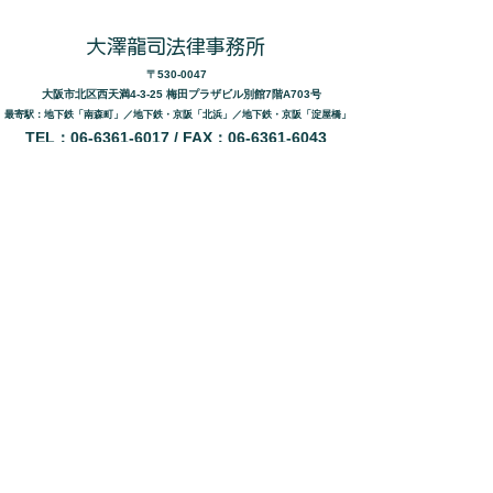
​大澤龍司法律事務所
〒530-0047
大阪市北区西天満4-3-25
梅田プラザビル別館7階A703号
最寄駅：地下鉄「南森町」／地下鉄・京阪「北浜」／地下鉄・京阪「淀屋橋」
TEL：06-6361-6017 / FAX：06-6361-6043
月～金（祝日を除く） 9:30～ 17:30 時間外・通話 応相談