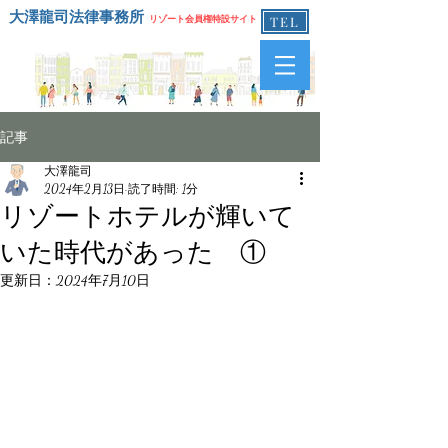
大澤龍司法律事務所
リゾート会員権特設サイト
TEL
記事
大澤龍司
2024年2月13日
読了時間: 1分
リゾートホテルが輝いて
いた時代があった ①
更新日：
2024年7月10日