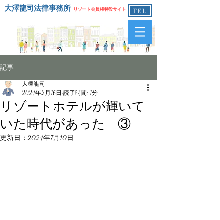
大澤龍司法律事務所
リゾート会員権特設サイト
TEL
記事
大澤龍司
2024年2月16日
読了時間: 1分
リゾートホテルが輝いて
いた時代があった ③
更新日：
2024年7月10日