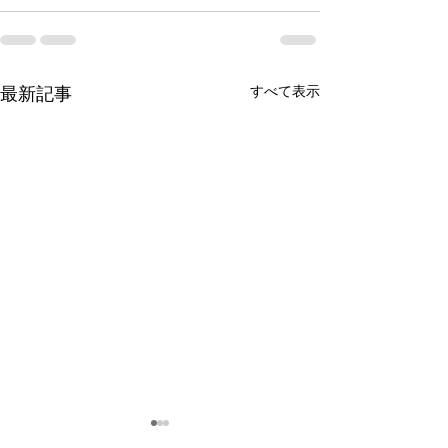
最新記事
すべて表示
内からみたリゾートホテ
内からみたリゾ